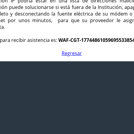
ción IP podría estar en una lista de direcciones malici
ción puede solucionarse si está fuera de la Institución, ap
eto y desconectando la fuente eléctrica de su módem o
net por unos minutos, para que su proveedor le asign
ta.
para recibir asistencia es:
WAF-CGT-1774486105969553385
Regresar