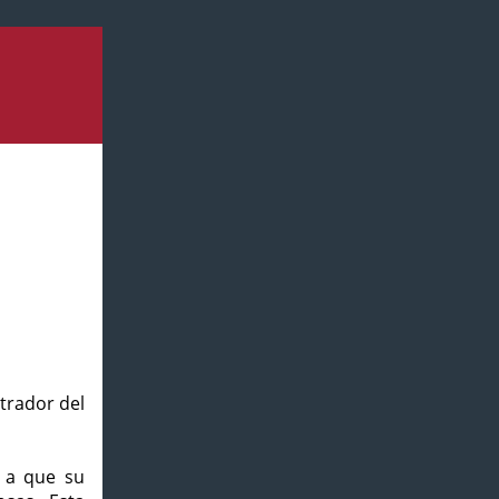
strador del
o a que su