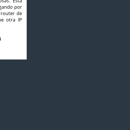
osas. Esta
agando por
 router de
e otra IP
4