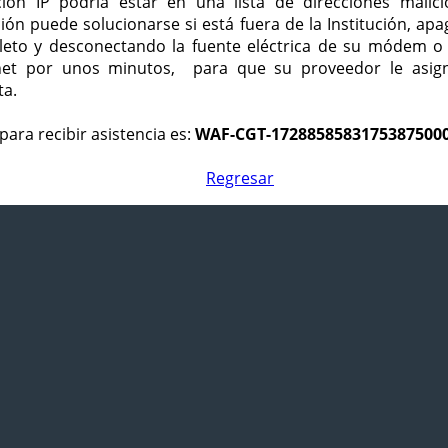
ción IP podría estar en una lista de direcciones malici
ción puede solucionarse si está fuera de la Institución, ap
eto y desconectando la fuente eléctrica de su módem o
net por unos minutos, para que su proveedor le asign
ta.
para recibir asistencia es:
WAF-CGT-1728858583175387500
Regresar