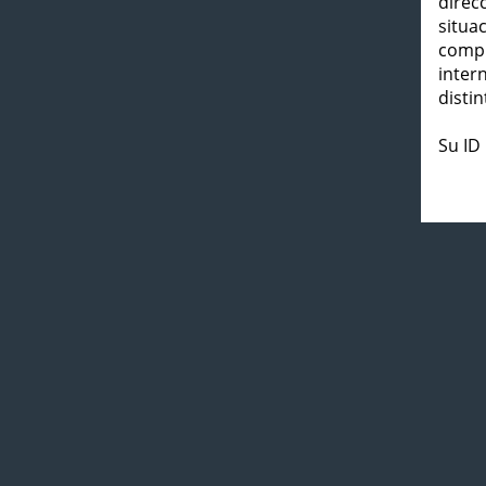
direc
situa
compl
inter
distin
Su ID 