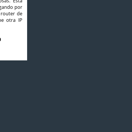
osas. Esta
agando por
 router de
e otra IP
0