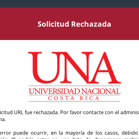
Solicitud Rechazada
licitud URL fue rechazada. Por favor contacte con el admini
ma.
error puede ocurrir, en la mayoría de los casos, debid