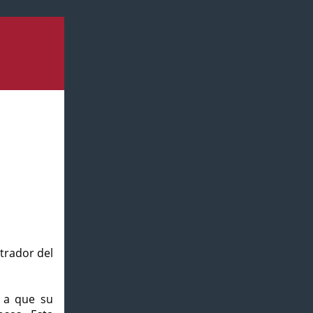
strador del
o a que su