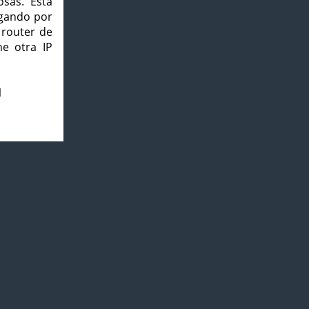
osas. Esta
agando por
 router de
e otra IP
1