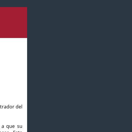
strador del
o a que su