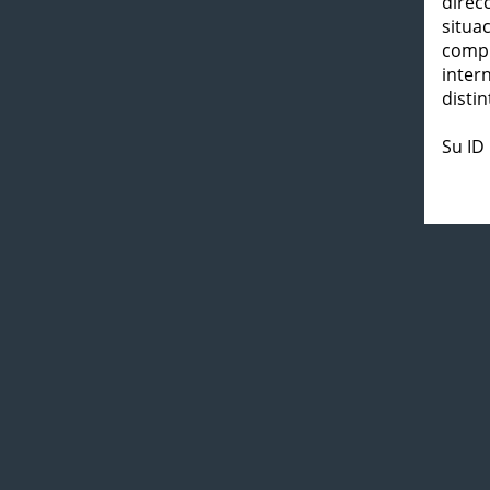
direc
situa
compl
inter
distin
Su ID 