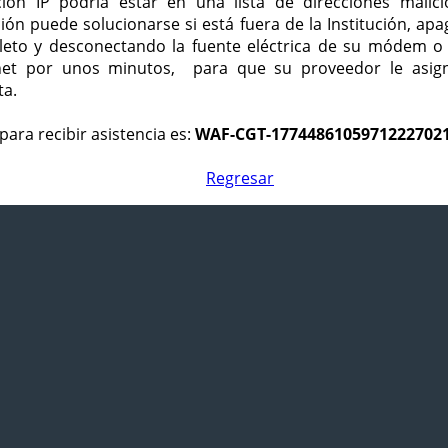
ción IP podría estar en una lista de direcciones malici
ción puede solucionarse si está fuera de la Institución, ap
eto y desconectando la fuente eléctrica de su módem o
net por unos minutos, para que su proveedor le asign
ta.
para recibir asistencia es:
WAF-CGT-1774486105971222702
Regresar