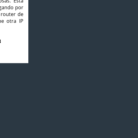
osas. Esta
agando por
 router de
e otra IP
3