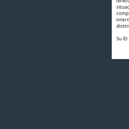
direc
situa
compl
inter
distin
Su ID 