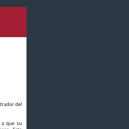
strador del
o a que su