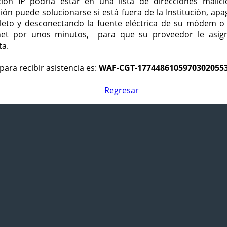
ción IP podría estar en una lista de direcciones malici
ción puede solucionarse si está fuera de la Institución, ap
eto y desconectando la fuente eléctrica de su módem o
net por unos minutos, para que su proveedor le asign
ta.
para recibir asistencia es:
WAF-CGT-1774486105970302055
Regresar