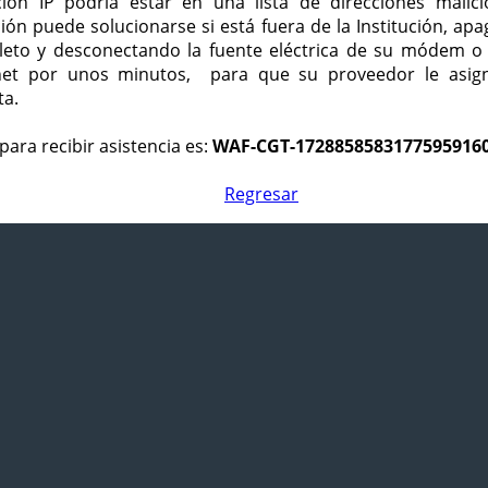
ción IP podría estar en una lista de direcciones malici
ción puede solucionarse si está fuera de la Institución, ap
eto y desconectando la fuente eléctrica de su módem o
net por unos minutos, para que su proveedor le asign
ta.
para recibir asistencia es:
WAF-CGT-1728858583177595916
Regresar