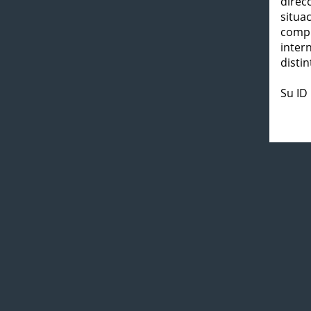
direc
situa
compl
inter
distin
Su ID 