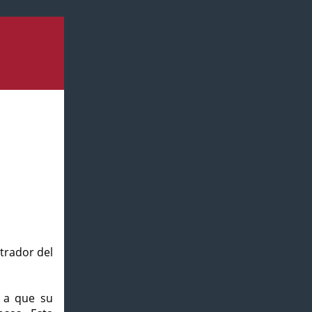
strador del
o a que su