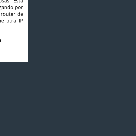
osas. Esta
agando por
 router de
e otra IP
0