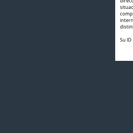
direc
situa
compl
inter
distin
Su ID 