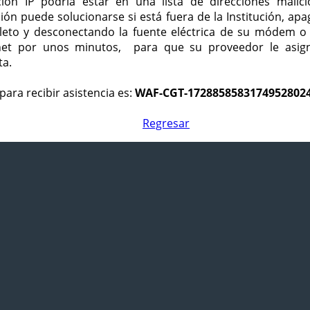
ción IP podría estar en una lista de direcciones malici
ción puede solucionarse si está fuera de la Institución, ap
eto y desconectando la fuente eléctrica de su módem o
net por unos minutos, para que su proveedor le asign
ta.
para recibir asistencia es:
WAF-CGT-1728858583174952802
Regresar