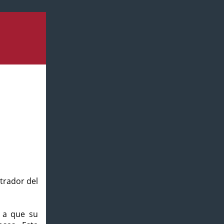
strador del
o a que su