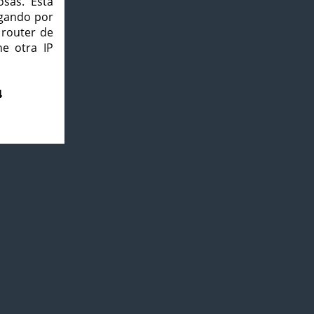
osas. Esta
agando por
 router de
e otra IP
4