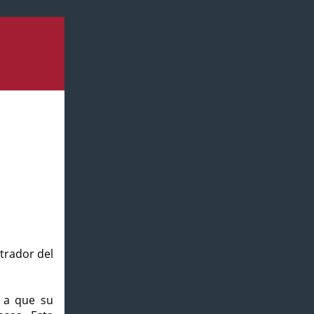
strador del
o a que su