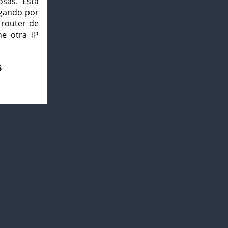
osas. Esta
agando por
 router de
e otra IP
6