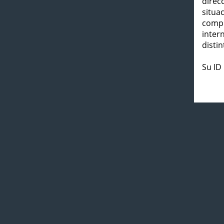
direc
situa
compl
inter
distin
Su ID 