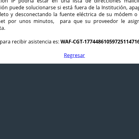
ción IP podría estar en una lista de direcciones malici
ción puede solucionarse si está fuera de la Institución, ap
eto y desconectando la fuente eléctrica de su módem o
net por unos minutos, para que su proveedor le asign
ta.
para recibir asistencia es:
WAF-CGT-1774486105972511471
Regresar