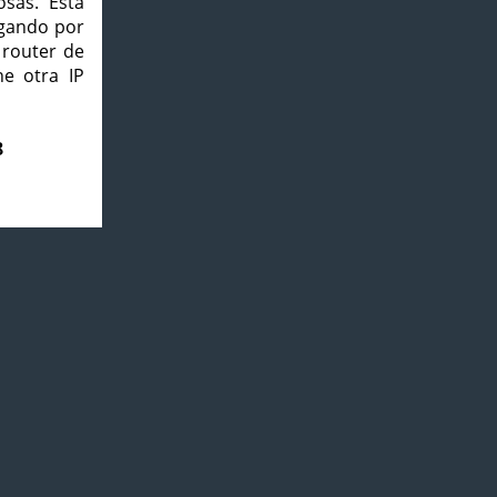
osas. Esta
agando por
 router de
e otra IP
8