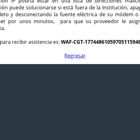
ción IP podría estar en una lista de direcciones malici
ción puede solucionarse si está fuera de la Institución, ap
eto y desconectando la fuente eléctrica de su módem o
net por unos minutos, para que su proveedor le asign
ta.
para recibir asistencia es:
WAF-CGT-1774486105970511594
Regresar