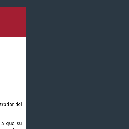
strador del
o a que su