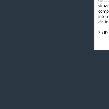
direc
situa
compl
inter
distin
Su ID 