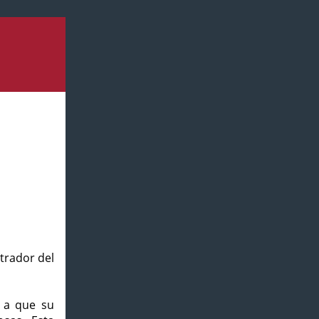
strador del
o a que su