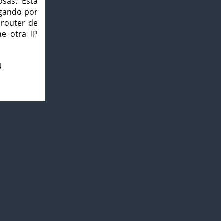
osas. Esta
agando por
 router de
e otra IP
4