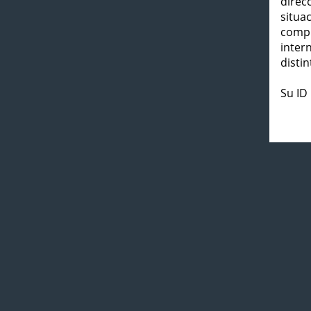
direc
situa
compl
inter
distin
Su ID 