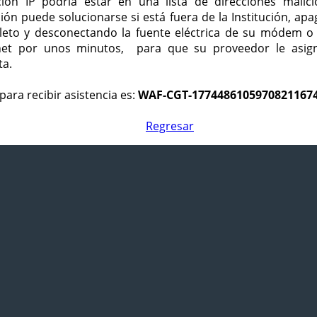
ción IP podría estar en una lista de direcciones malici
ción puede solucionarse si está fuera de la Institución, ap
eto y desconectando la fuente eléctrica de su módem o
net por unos minutos, para que su proveedor le asign
ta.
para recibir asistencia es:
WAF-CGT-1774486105970821167
Regresar