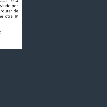
osas. Esta
agando por
 router de
e otra IP
2