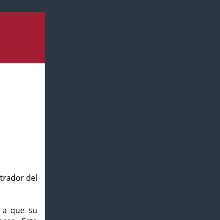
strador del
o a que su