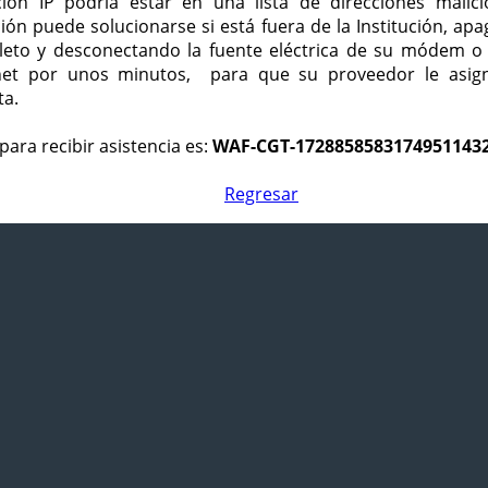
ción IP podría estar en una lista de direcciones malici
ción puede solucionarse si está fuera de la Institución, ap
eto y desconectando la fuente eléctrica de su módem o
net por unos minutos, para que su proveedor le asign
ta.
para recibir asistencia es:
WAF-CGT-1728858583174951143
Regresar