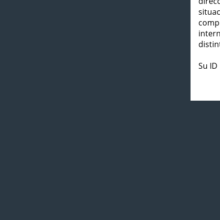
direc
situa
compl
inter
distin
Su ID 