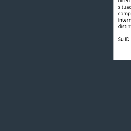
direc
situa
compl
inter
distin
Su ID 