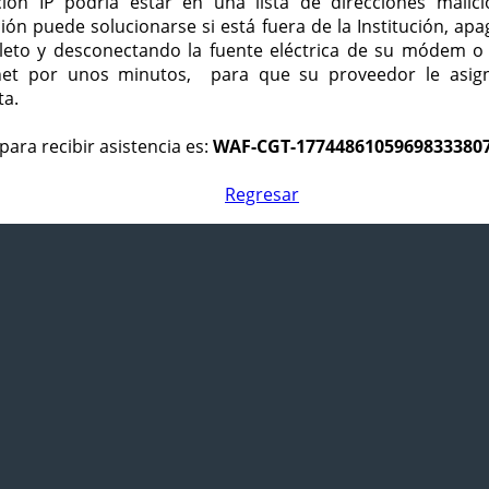
ción IP podría estar en una lista de direcciones malici
ción puede solucionarse si está fuera de la Institución, ap
eto y desconectando la fuente eléctrica de su módem o
net por unos minutos, para que su proveedor le asign
ta.
para recibir asistencia es:
WAF-CGT-1774486105969833380
Regresar