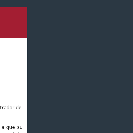
strador del
o a que su