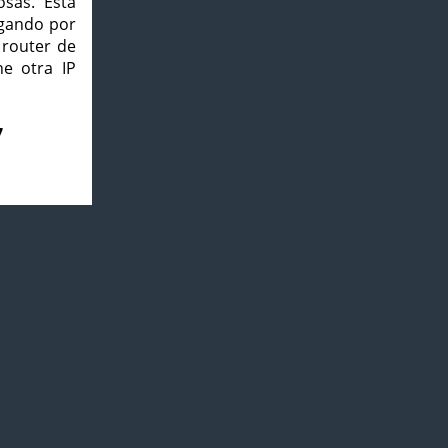
osas. Esta
agando por
 router de
e otra IP
7