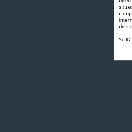
direc
situa
compl
inter
distin
Su ID 