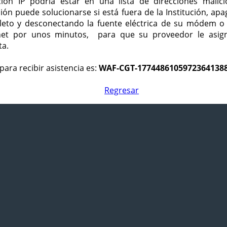
ción IP podría estar en una lista de direcciones malici
ción puede solucionarse si está fuera de la Institución, ap
eto y desconectando la fuente eléctrica de su módem o
net por unos minutos, para que su proveedor le asign
ta.
para recibir asistencia es:
WAF-CGT-1774486105972364138
Regresar