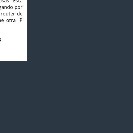
osas. Esta
agando por
 router de
e otra IP
8