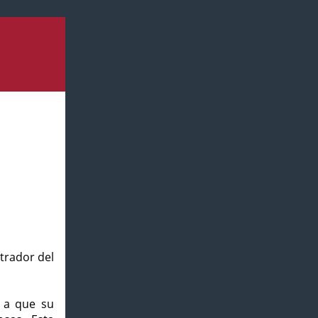
strador del
o a que su