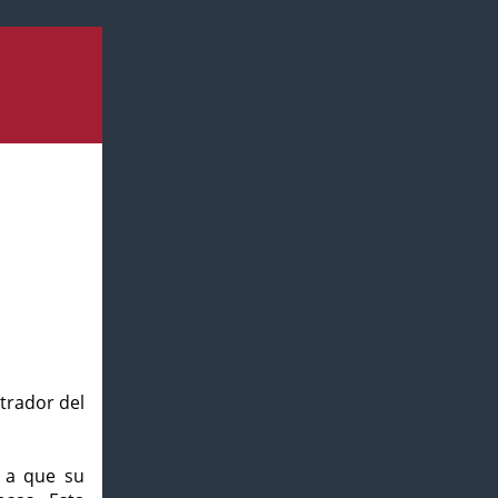
strador del
o a que su