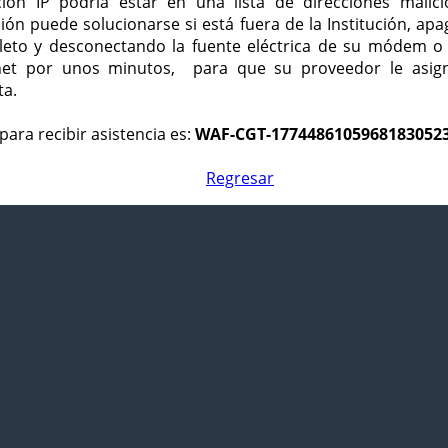
ción IP podría estar en una lista de direcciones malici
ción puede solucionarse si está fuera de la Institución, ap
eto y desconectando la fuente eléctrica de su módem o
net por unos minutos, para que su proveedor le asign
ta.
para recibir asistencia es:
WAF-CGT-1774486105968183052
Regresar