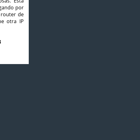
osas. Esta
agando por
 router de
e otra IP
3