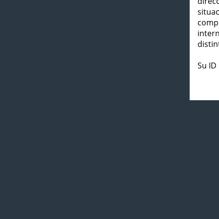
direc
situa
compl
inter
distin
Su ID 