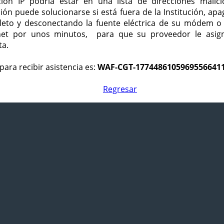
ción IP podría estar en una lista de direcciones malici
ción puede solucionarse si está fuera de la Institución, ap
eto y desconectando la fuente eléctrica de su módem o
net por unos minutos, para que su proveedor le asign
ta.
para recibir asistencia es:
WAF-CGT-1774486105969556641
Regresar