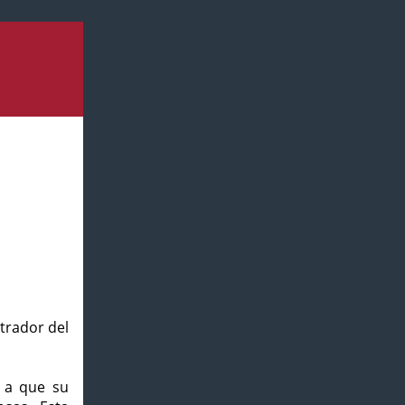
strador del
o a que su