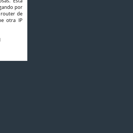
osas. Esta
agando por
 router de
e otra IP
1