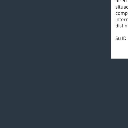
direc
situa
compl
inter
distin
Su ID 