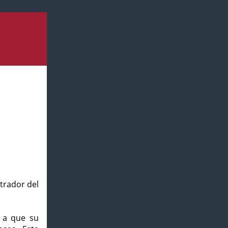
strador del
o a que su