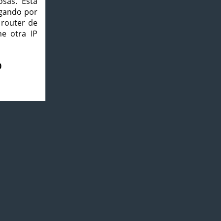
osas. Esta
agando por
 router de
e otra IP
0