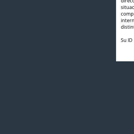
direc
situa
compl
inter
distin
Su ID 