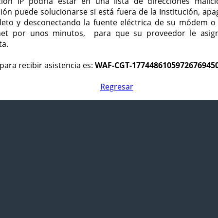
ción IP podría estar en una lista de direcciones malici
ción puede solucionarse si está fuera de la Institución, ap
eto y desconectando la fuente eléctrica de su módem o
net por unos minutos, para que su proveedor le asign
ta.
para recibir asistencia es:
WAF-CGT-1774486105972676945
Regresar