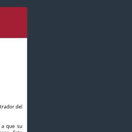
strador del
o a que su