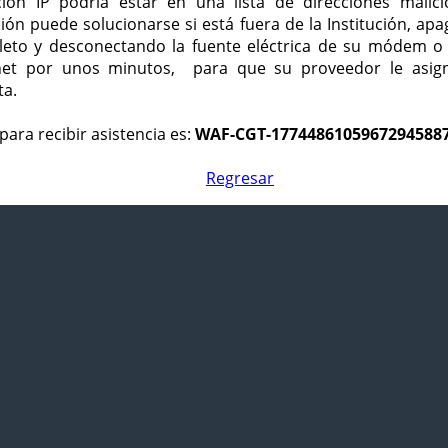
ción IP podría estar en una lista de direcciones malici
ción puede solucionarse si está fuera de la Institución, ap
eto y desconectando la fuente eléctrica de su módem o
net por unos minutos, para que su proveedor le asign
ta.
para recibir asistencia es:
WAF-CGT-1774486105967294588
Regresar