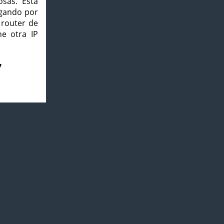
osas. Esta
agando por
 router de
e otra IP
7