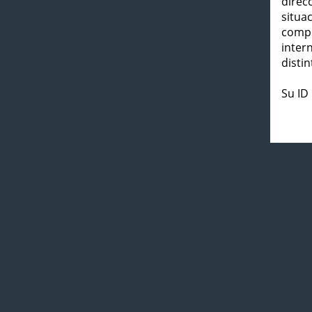
direc
situa
compl
inter
distin
Su ID 