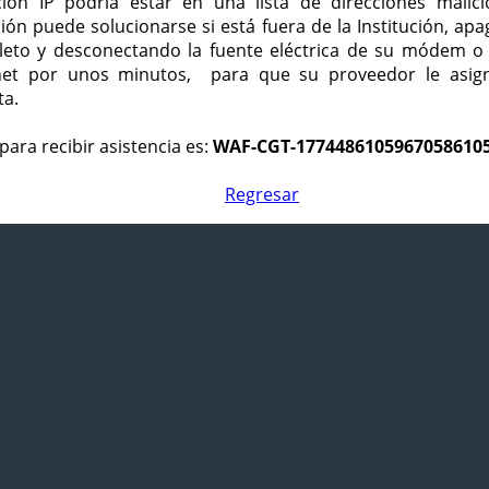
ción IP podría estar en una lista de direcciones malici
ción puede solucionarse si está fuera de la Institución, ap
eto y desconectando la fuente eléctrica de su módem o
net por unos minutos, para que su proveedor le asign
ta.
para recibir asistencia es:
WAF-CGT-1774486105967058610
Regresar