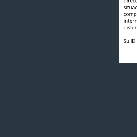
direc
situa
compl
inter
distin
Su ID 