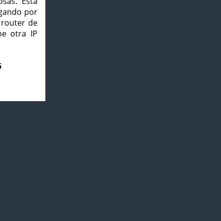
osas. Esta
agando por
 router de
e otra IP
5