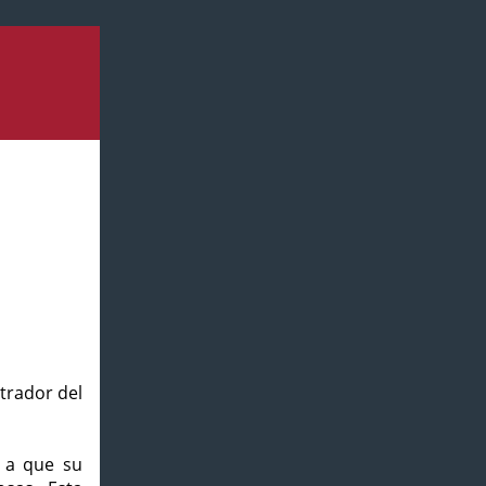
strador del
o a que su