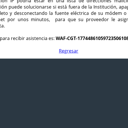
ción IP podría estar en una lista de direcciones malici
ción puede solucionarse si está fuera de la Institución, ap
eto y desconectando la fuente eléctrica de su módem o
net por unos minutos, para que su proveedor le asign
ta.
para recibir asistencia es:
WAF-CGT-1774486105972350610
Regresar