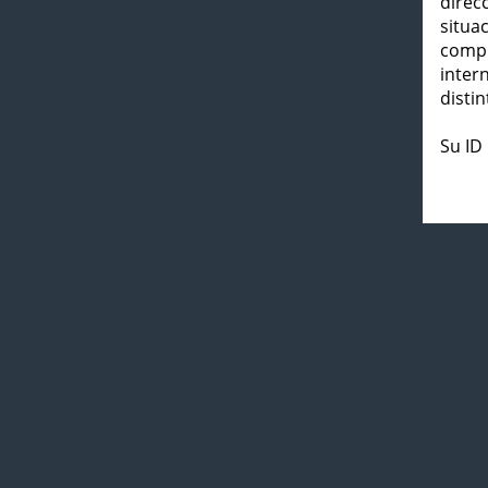
direc
situa
compl
inter
distin
Su ID 