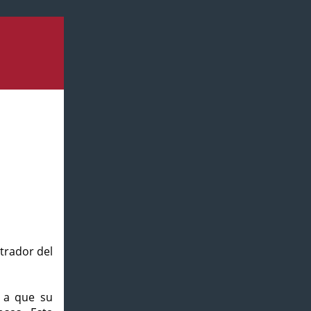
strador del
o a que su