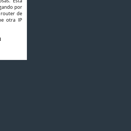
osas. Esta
agando por
 router de
e otra IP
8