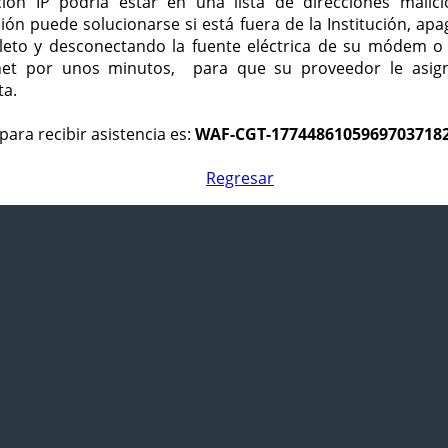
ción IP podría estar en una lista de direcciones malici
ción puede solucionarse si está fuera de la Institución, ap
eto y desconectando la fuente eléctrica de su módem o
net por unos minutos, para que su proveedor le asign
ta.
para recibir asistencia es:
WAF-CGT-1774486105969703718
Regresar