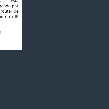
osas. Esta
agando por
 router de
e otra IP
2