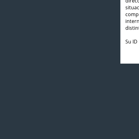
direc
situa
compl
inter
distin
Su ID 