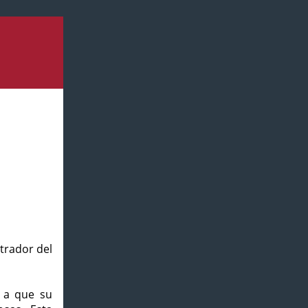
strador del
o a que su