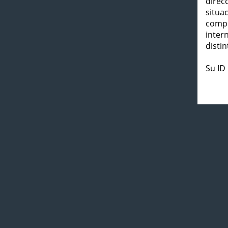
direc
situa
compl
inter
distin
Su ID 