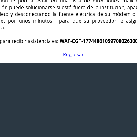
ción IP podría estar en una lista de direcciones malici
ción puede solucionarse si está fuera de la Institución, ap
eto y desconectando la fuente eléctrica de su módem o
net por unos minutos, para que su proveedor le asign
ta.
para recibir asistencia es:
WAF-CGT-1774486105970002630
Regresar