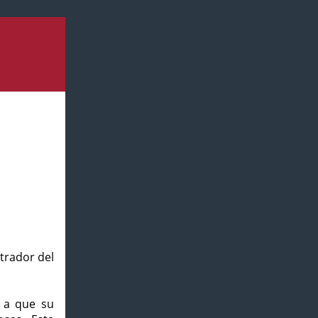
strador del
o a que su