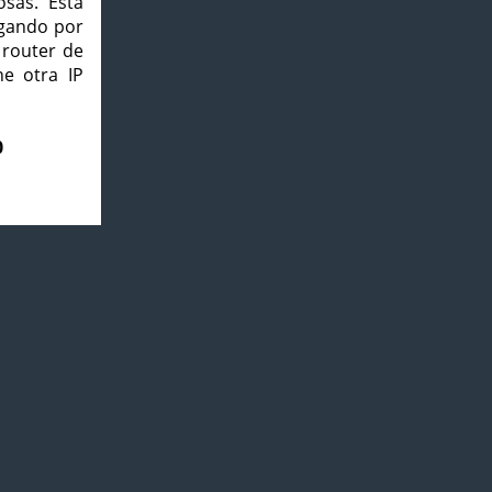
osas. Esta
agando por
 router de
e otra IP
0