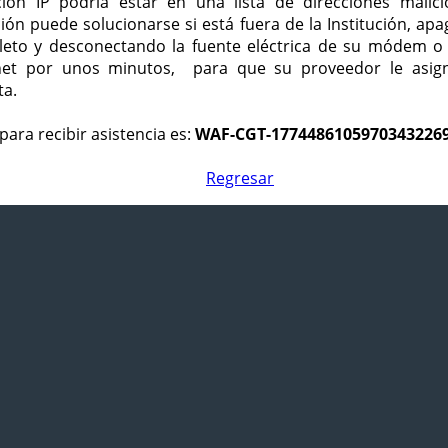
ción IP podría estar en una lista de direcciones malici
ción puede solucionarse si está fuera de la Institución, ap
eto y desconectando la fuente eléctrica de su módem o
net por unos minutos, para que su proveedor le asign
ta.
para recibir asistencia es:
WAF-CGT-1774486105970343226
Regresar