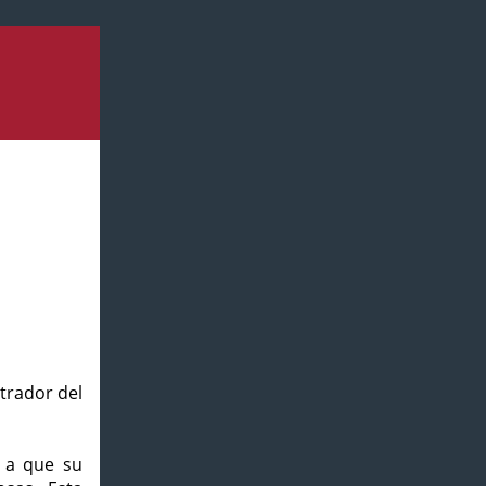
strador del
o a que su