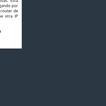
osas. Esta
agando por
 router de
e otra IP
9