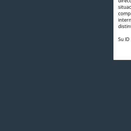
direc
situa
compl
inter
distin
Su ID 