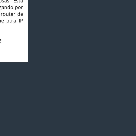
osas. Esta
agando por
 router de
e otra IP
2