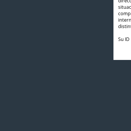
direc
situa
compl
inter
distin
Su ID 