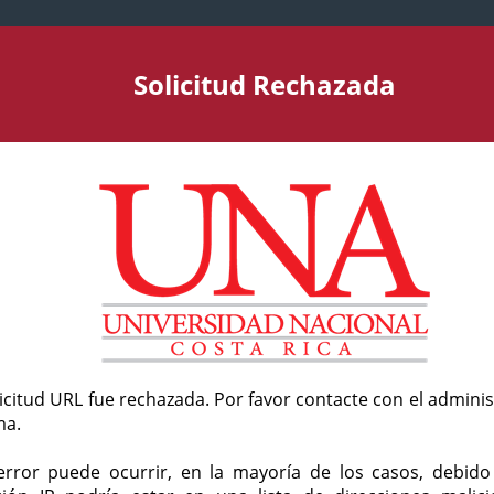
Solicitud Rechazada
licitud URL fue rechazada. Por favor contacte con el admini
ma.
error puede ocurrir, en la mayoría de los casos, debid