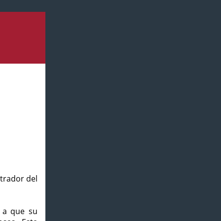
strador del
o a que su