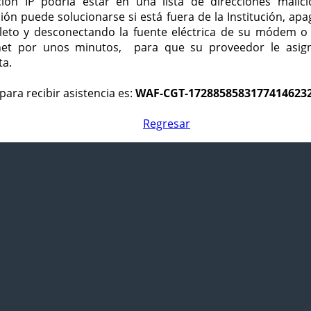
ción IP podría estar en una lista de direcciones malici
ción puede solucionarse si está fuera de la Institución, ap
eto y desconectando la fuente eléctrica de su módem o
net por unos minutos, para que su proveedor le asign
ta.
para recibir asistencia es:
WAF-CGT-1728858583177414623
Regresar