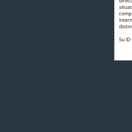
direc
situa
compl
inter
distin
Su ID 