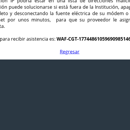
ción IP podría estar en una lista de direcciones malici
ción puede solucionarse si está fuera de la Institución, ap
eto y desconectando la fuente eléctrica de su módem o
net por unos minutos, para que su proveedor le asign
ta.
para recibir asistencia es:
WAF-CGT-1774486105969098514
Regresar