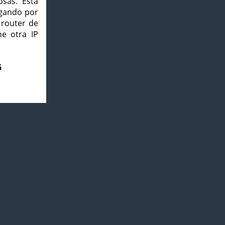
osas. Esta
agando por
 router de
e otra IP
6