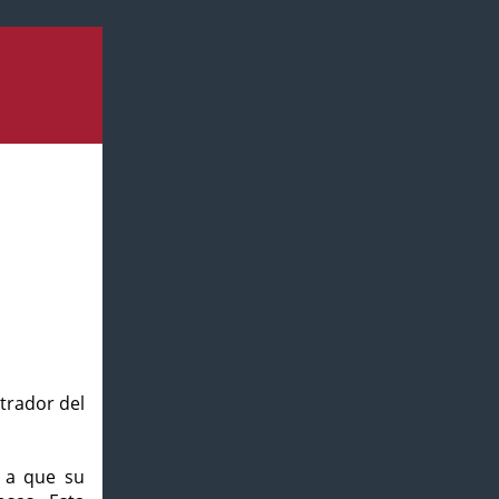
strador del
o a que su