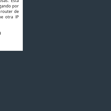
osas. Esta
agando por
 router de
e otra IP
3