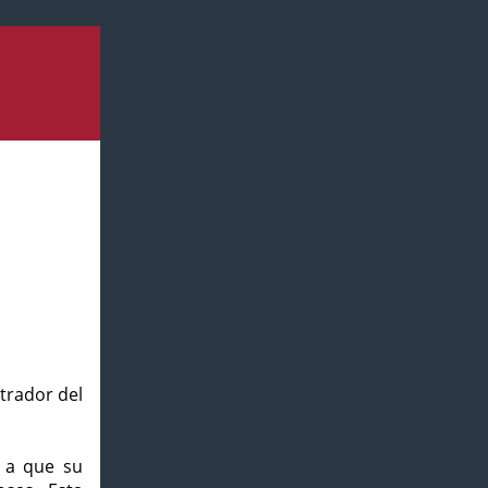
strador del
o a que su