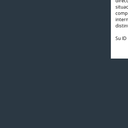
direc
situa
compl
inter
distin
Su ID 