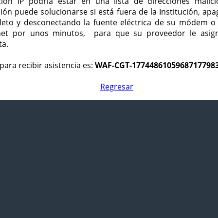
ción IP podría estar en una lista de direcciones malici
ción puede solucionarse si está fuera de la Institución, ap
eto y desconectando la fuente eléctrica de su módem o
net por unos minutos, para que su proveedor le asign
ta.
para recibir asistencia es:
WAF-CGT-1774486105968717798
Regresar