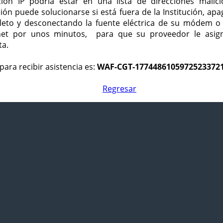
ción IP podría estar en una lista de direcciones malici
ción puede solucionarse si está fuera de la Institución, ap
eto y desconectando la fuente eléctrica de su módem o
net por unos minutos, para que su proveedor le asign
ta.
para recibir asistencia es:
WAF-CGT-1774486105972523372
Regresar