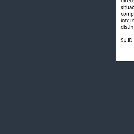
direc
situa
compl
inter
distin
Su ID 