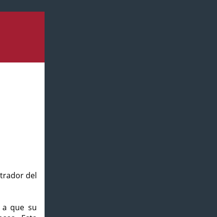
strador del
o a que su