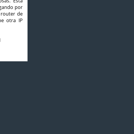
osas. Esta
agando por
 router de
e otra IP
1