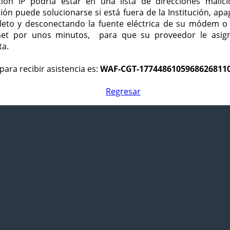
ción IP podría estar en una lista de direcciones malici
ción puede solucionarse si está fuera de la Institución, ap
eto y desconectando la fuente eléctrica de su módem o
net por unos minutos, para que su proveedor le asign
ta.
para recibir asistencia es:
WAF-CGT-1774486105968626811
Regresar