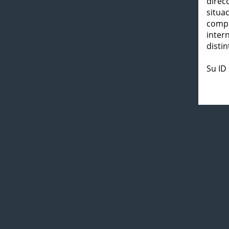
direc
situa
compl
inter
distin
Su ID 