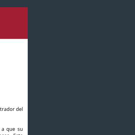
strador del
o a que su