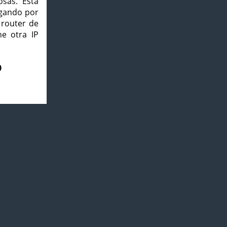
osas. Esta
agando por
 router de
e otra IP
0