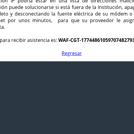
ción IP podría estar en una lista de direcciones malici
ción puede solucionarse si está fuera de la Institución, ap
eto y desconectando la fuente eléctrica de su módem o
net por unos minutos, para que su proveedor le asign
ta.
para recibir asistencia es:
WAF-CGT-1774486105970748279
Regresar