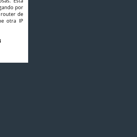
osas. Esta
agando por
 router de
e otra IP
3