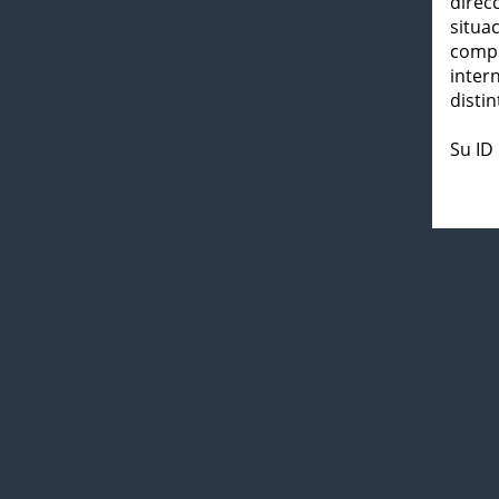
direc
situa
compl
inter
distin
Su ID 