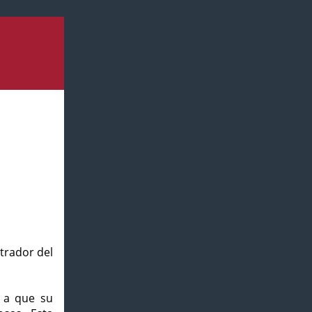
strador del
o a que su