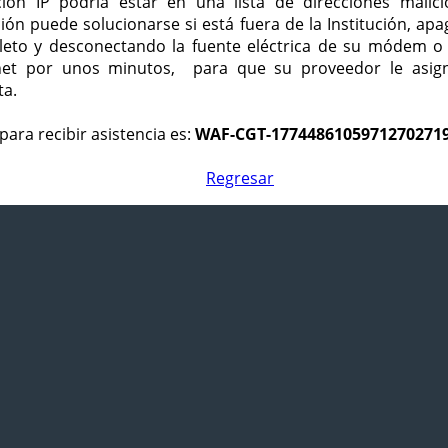
ción IP podría estar en una lista de direcciones malici
ción puede solucionarse si está fuera de la Institución, ap
eto y desconectando la fuente eléctrica de su módem o
net por unos minutos, para que su proveedor le asign
ta.
para recibir asistencia es:
WAF-CGT-1774486105971270271
Regresar