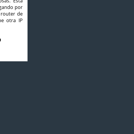
osas. Esta
agando por
 router de
e otra IP
9