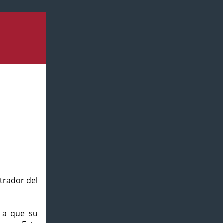
strador del
o a que su