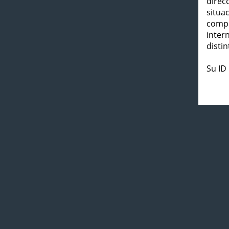
direc
situa
compl
inter
distin
Su ID 