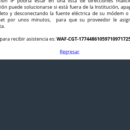
ción IP podría estar en una lista de direcciones malici
ción puede solucionarse si está fuera de la Institución, ap
eto y desconectando la fuente eléctrica de su módem o
net por unos minutos, para que su proveedor le asign
ta.
para recibir asistencia es:
WAF-CGT-1774486105971097172
Regresar