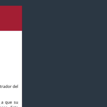
strador del
o a que su