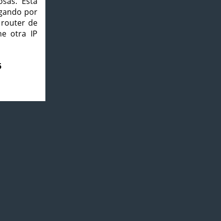
osas. Esta
agando por
 router de
e otra IP
5