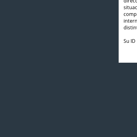
direc
situa
compl
inter
distin
Su ID 