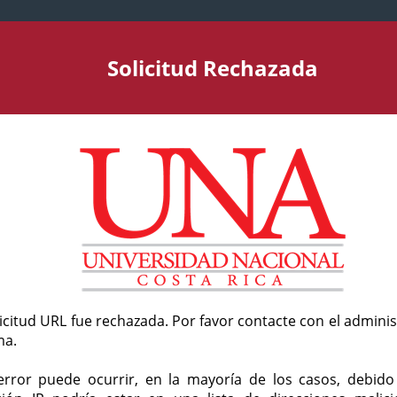
Solicitud Rechazada
licitud URL fue rechazada. Por favor contacte con el admini
ma.
error puede ocurrir, en la mayoría de los casos, debid