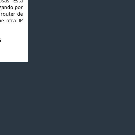
osas. Esta
agando por
 router de
e otra IP
6