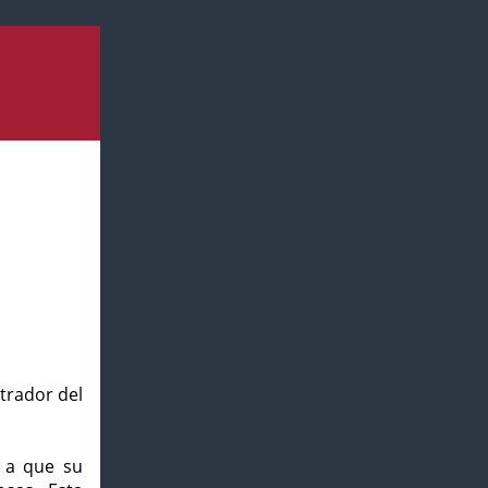
strador del
o a que su