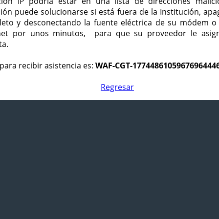
ción IP podría estar en una lista de direcciones malici
ción puede solucionarse si está fuera de la Institución, ap
eto y desconectando la fuente eléctrica de su módem o
net por unos minutos, para que su proveedor le asign
ta.
para recibir asistencia es:
WAF-CGT-1774486105967696444
Regresar