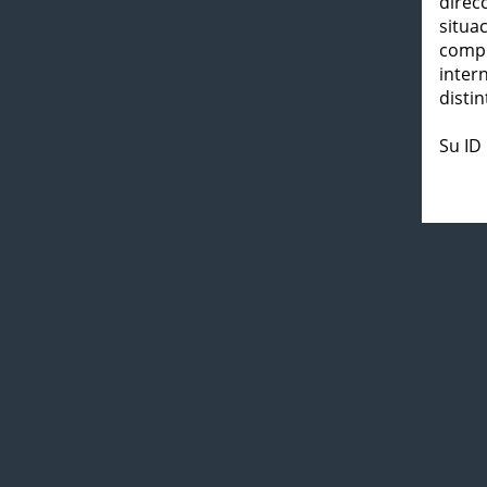
direc
situa
compl
inter
distin
Su ID 