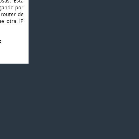
osas. Esta
agando por
 router de
e otra IP
3