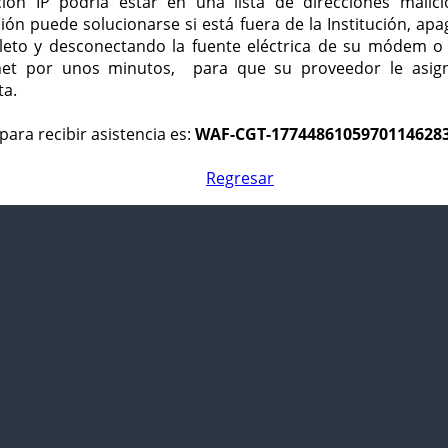
ción IP podría estar en una lista de direcciones malici
ción puede solucionarse si está fuera de la Institución, ap
eto y desconectando la fuente eléctrica de su módem o
net por unos minutos, para que su proveedor le asign
ta.
para recibir asistencia es:
WAF-CGT-1774486105970114628
Regresar