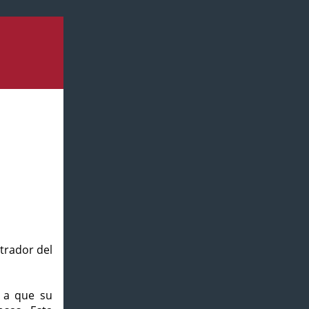
strador del
o a que su