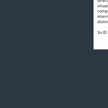
direc
situa
compl
inter
distin
Su ID 