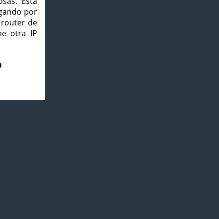
osas. Esta
agando por
 router de
e otra IP
9