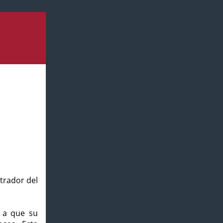
strador del
o a que su