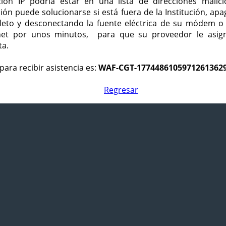
ción IP podría estar en una lista de direcciones malici
ción puede solucionarse si está fuera de la Institución, ap
eto y desconectando la fuente eléctrica de su módem o
net por unos minutos, para que su proveedor le asign
ta.
para recibir asistencia es:
WAF-CGT-1774486105971261362
Regresar