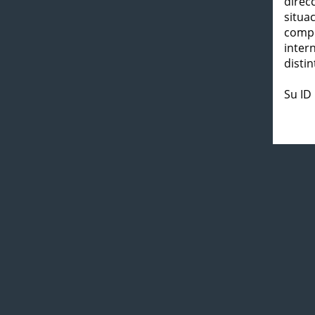
direc
situa
compl
inter
distin
Su ID 