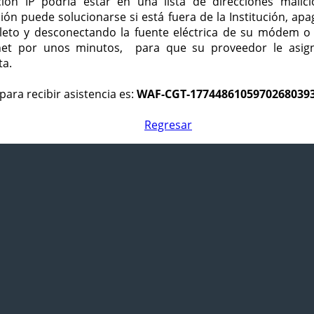
ción IP podría estar en una lista de direcciones malici
ción puede solucionarse si está fuera de la Institución, ap
eto y desconectando la fuente eléctrica de su módem o
net por unos minutos, para que su proveedor le asign
ta.
para recibir asistencia es:
WAF-CGT-1774486105970268039
Regresar