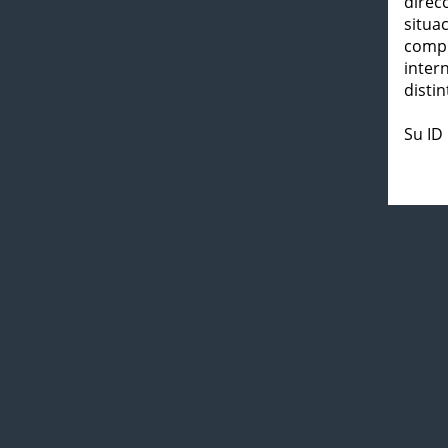
direc
situa
compl
inter
distin
Su ID 