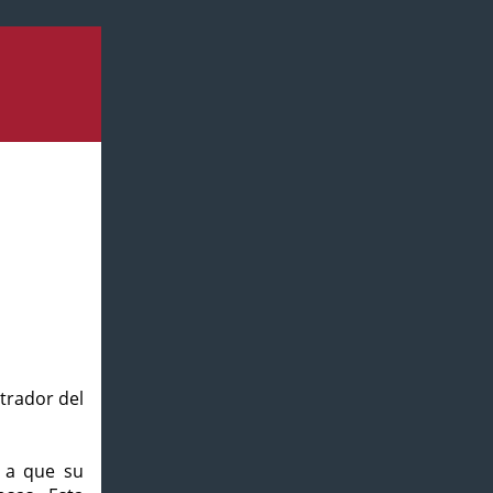
strador del
o a que su