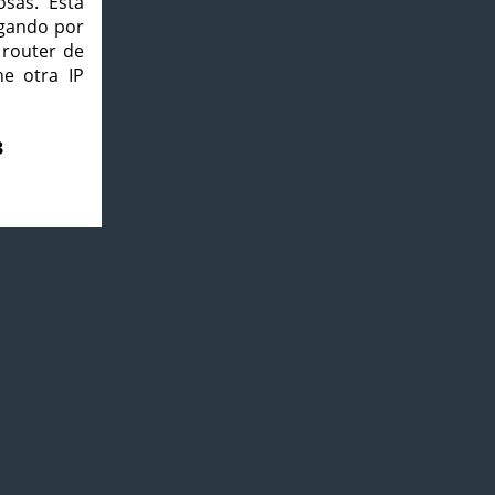
osas. Esta
agando por
 router de
e otra IP
3