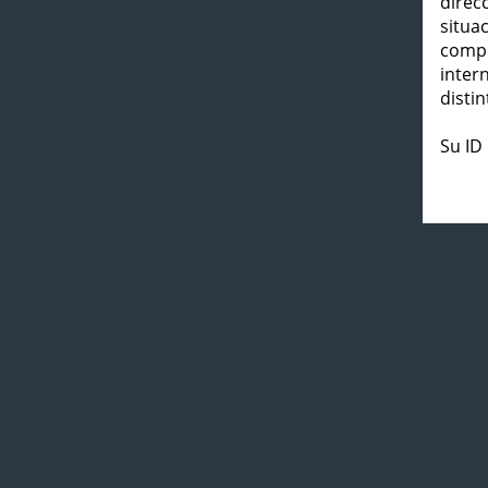
direc
situa
compl
inter
distin
Su ID 