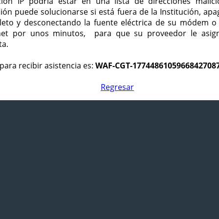
ción IP podría estar en una lista de direcciones malici
ción puede solucionarse si está fuera de la Institución, ap
eto y desconectando la fuente eléctrica de su módem o
net por unos minutos, para que su proveedor le asign
ta.
para recibir asistencia es:
WAF-CGT-1774486105966842708
Regresar