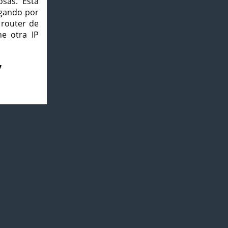
osas. Esta
agando por
 router de
e otra IP
7