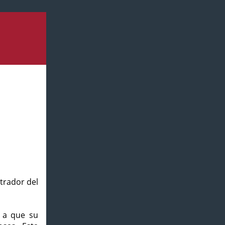
strador del
o a que su