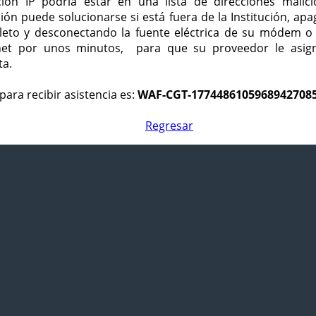
ción IP podría estar en una lista de direcciones malici
ción puede solucionarse si está fuera de la Institución, ap
eto y desconectando la fuente eléctrica de su módem o
net por unos minutos, para que su proveedor le asign
ta.
para recibir asistencia es:
WAF-CGT-1774486105968942708
Regresar