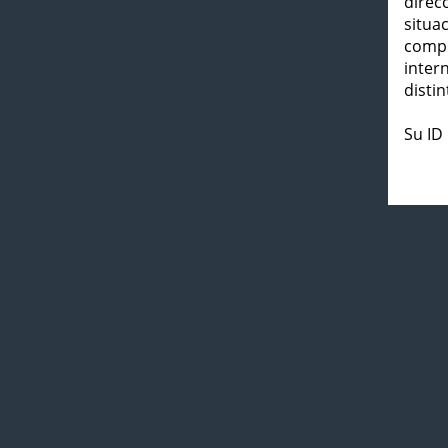
direc
situa
compl
inter
distin
Su ID 