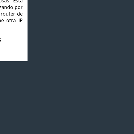
osas. Esta
agando por
 router de
e otra IP
5