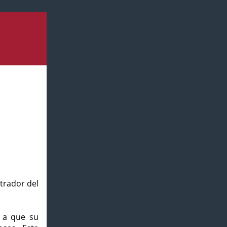
strador del
o a que su