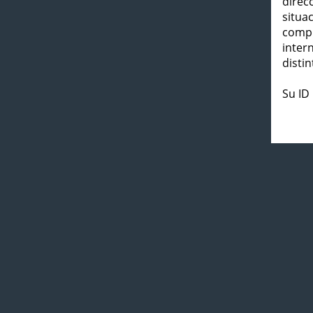
direc
situa
compl
inter
distin
Su ID 