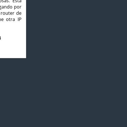
osas. Esta
agando por
 router de
e otra IP
8