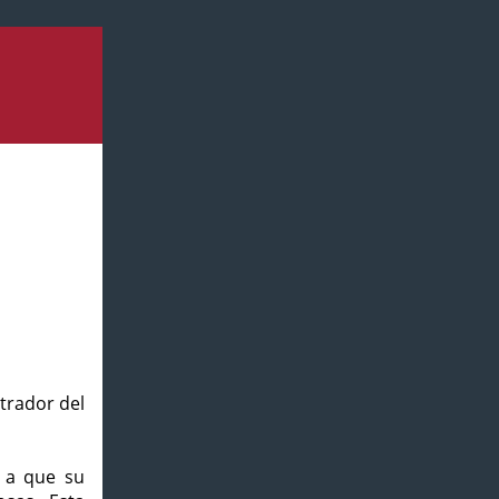
strador del
o a que su