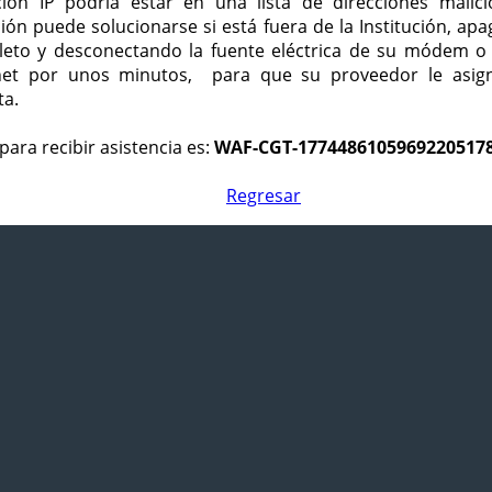
ción IP podría estar en una lista de direcciones malici
ción puede solucionarse si está fuera de la Institución, ap
eto y desconectando la fuente eléctrica de su módem o
net por unos minutos, para que su proveedor le asign
ta.
para recibir asistencia es:
WAF-CGT-1774486105969220517
Regresar