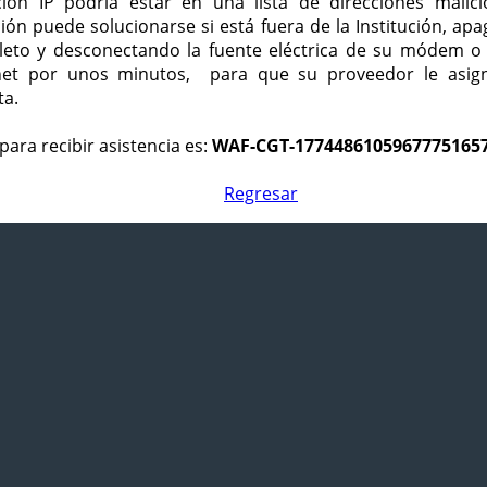
ción IP podría estar en una lista de direcciones malici
ción puede solucionarse si está fuera de la Institución, ap
eto y desconectando la fuente eléctrica de su módem o
net por unos minutos, para que su proveedor le asign
ta.
para recibir asistencia es:
WAF-CGT-1774486105967775165
Regresar