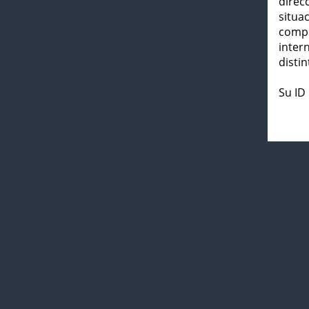
direc
situa
compl
inter
distin
Su ID 