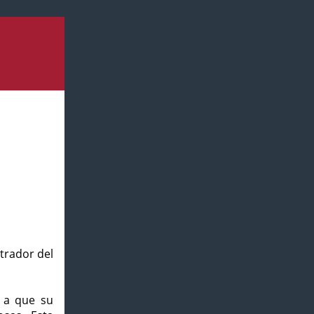
strador del
o a que su