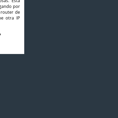
osas. Esta
agando por
 router de
e otra IP
7