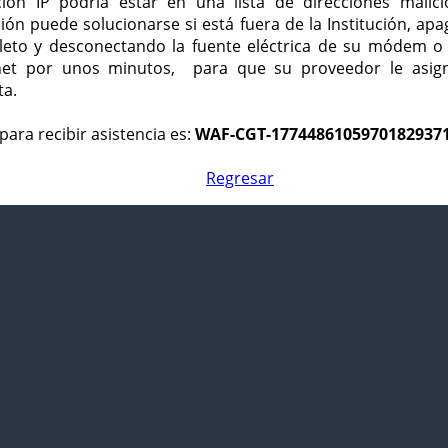
ción IP podría estar en una lista de direcciones malici
ción puede solucionarse si está fuera de la Institución, ap
eto y desconectando la fuente eléctrica de su módem o
net por unos minutos, para que su proveedor le asign
ta.
para recibir asistencia es:
WAF-CGT-1774486105970182937
Regresar