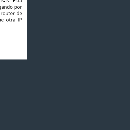
osas. Esta
agando por
 router de
e otra IP
1