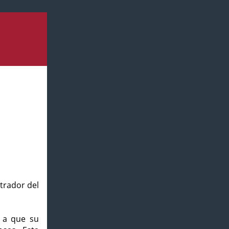
strador del
o a que su