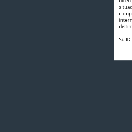
direc
situa
compl
inter
distin
Su ID 