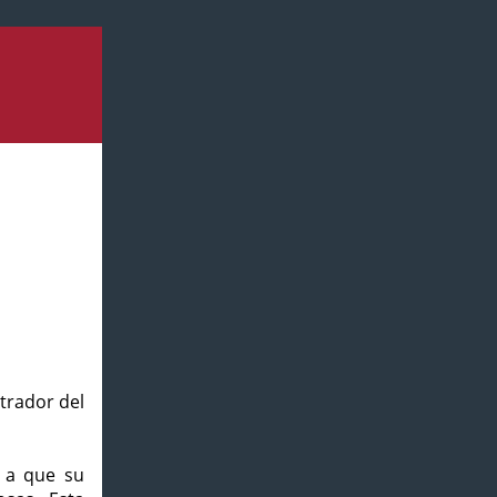
strador del
o a que su