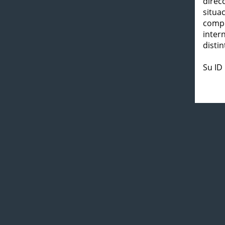
direc
situa
compl
inter
distin
Su ID 