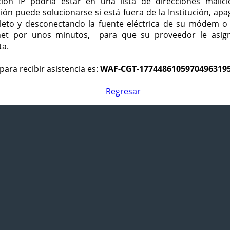
ción IP podría estar en una lista de direcciones malici
ción puede solucionarse si está fuera de la Institución, ap
eto y desconectando la fuente eléctrica de su módem o
net por unos minutos, para que su proveedor le asign
ta.
para recibir asistencia es:
WAF-CGT-1774486105970496319
Regresar