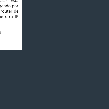
osas. Esta
agando por
 router de
e otra IP
5