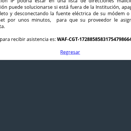
ción IP podría estar en una lista de direcciones malici
ción puede solucionarse si está fuera de la Institución, ap
eto y desconectando la fuente eléctrica de su módem o
net por unos minutos, para que su proveedor le asign
ta.
para recibir asistencia es:
WAF-CGT-1728858583175479866
Regresar