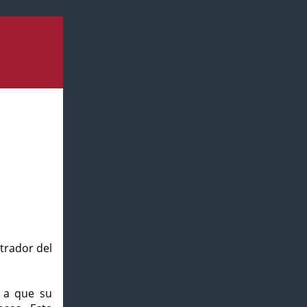
strador del
o a que su