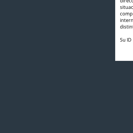
direc
situa
compl
inter
distin
Su ID 