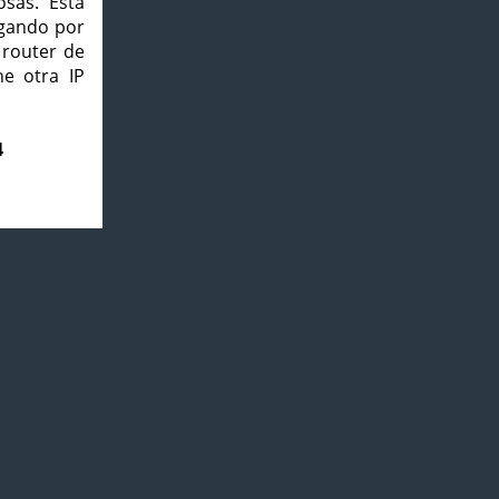
osas. Esta
agando por
 router de
e otra IP
4