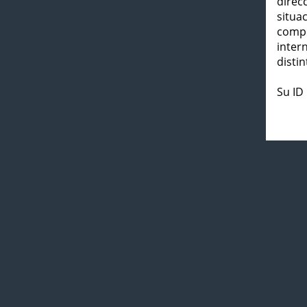
direc
situa
compl
inter
distin
Su ID 