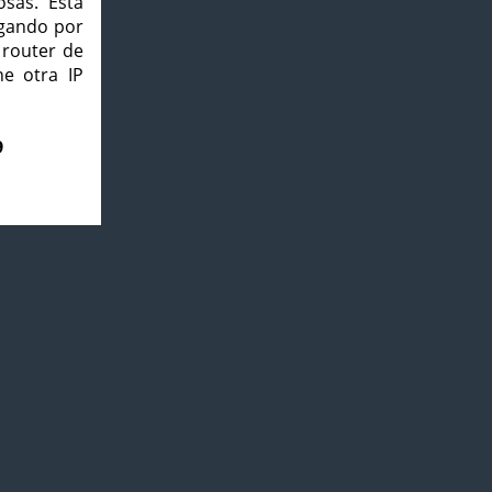
osas. Esta
agando por
 router de
e otra IP
9