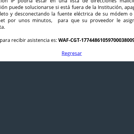
ción IP podría estar en una lista de direcciones malici
ción puede solucionarse si está fuera de la Institución, ap
eto y desconectando la fuente eléctrica de su módem o
net por unos minutos, para que su proveedor le asign
ta.
para recibir asistencia es:
WAF-CGT-1774486105970003800
Regresar