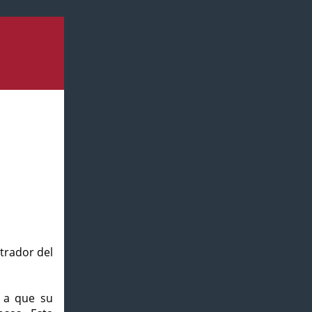
strador del
o a que su