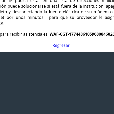
ción IP podría estar en una lista de direcciones malici
ción puede solucionarse si está fuera de la Institución, ap
eto y desconectando la fuente eléctrica de su módem o
net por unos minutos, para que su proveedor le asign
ta.
para recibir asistencia es:
WAF-CGT-1774486105968084602
Regresar