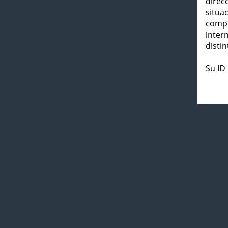
direc
situa
compl
inter
distin
Su ID 