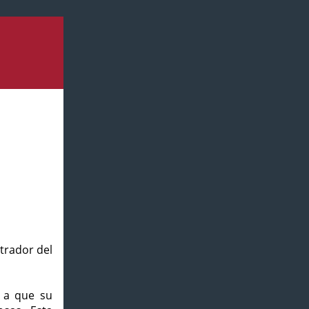
strador del
o a que su