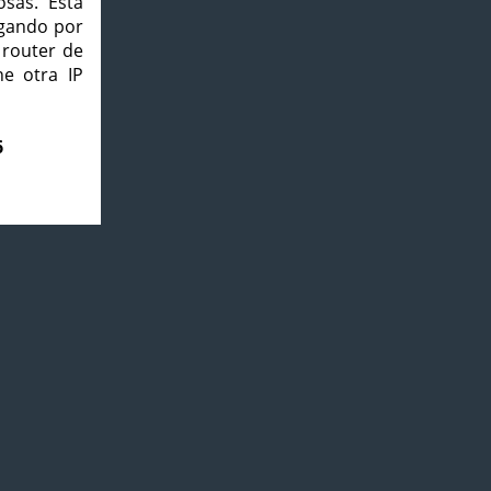
osas. Esta
agando por
 router de
e otra IP
6