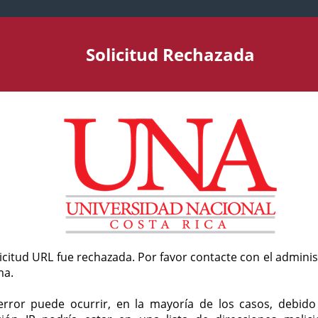
Solicitud Rechazada
licitud URL fue rechazada. Por favor contacte con el admini
ma.
error puede ocurrir, en la mayoría de los casos, debid