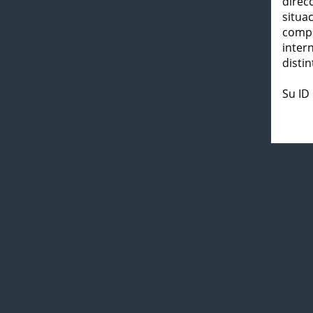
direc
situa
compl
inter
distin
Su ID 