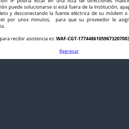
ción IP podría estar en una lista de direcciones malici
ción puede solucionarse si está fuera de la Institución, ap
eto y desconectando la fuente eléctrica de su módem o
net por unos minutos, para que su proveedor le asign
ta.
para recibir asistencia es:
WAF-CGT-1774486105967320700
Regresar