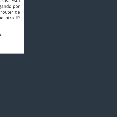
osas. Esta
agando por
 router de
e otra IP
3