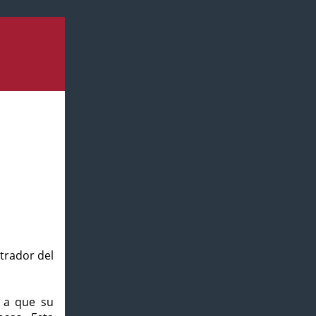
strador del
o a que su