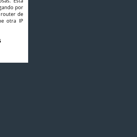
osas. Esta
agando por
 router de
e otra IP
5