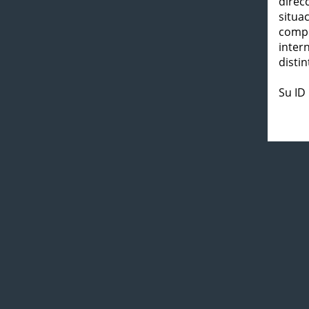
direc
situa
compl
inter
distin
Su ID 