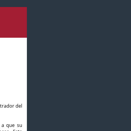
strador del
o a que su