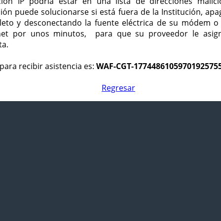
ción IP podría estar en una lista de direcciones malici
ción puede solucionarse si está fuera de la Institución, ap
eto y desconectando la fuente eléctrica de su módem o
net por unos minutos, para que su proveedor le asign
ta.
para recibir asistencia es:
WAF-CGT-1774486105970192575
Regresar