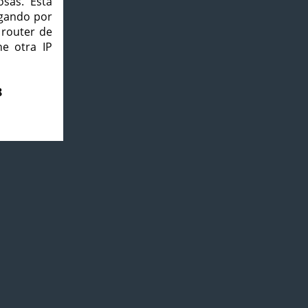
osas. Esta
agando por
 router de
e otra IP
8