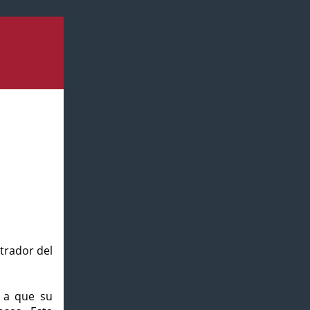
strador del
o a que su