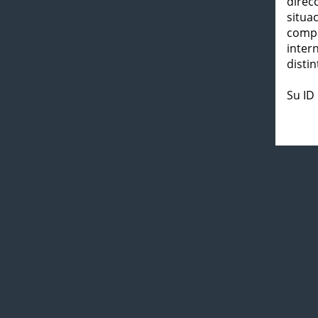
direc
situa
compl
inter
distin
Su ID 