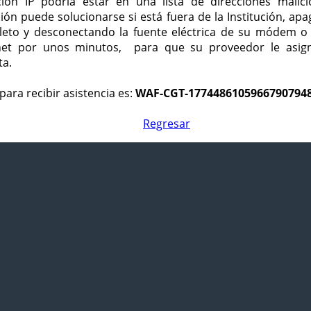
ción IP podría estar en una lista de direcciones malici
ción puede solucionarse si está fuera de la Institución, ap
eto y desconectando la fuente eléctrica de su módem o
net por unos minutos, para que su proveedor le asign
ta.
para recibir asistencia es:
WAF-CGT-1774486105966790794
Regresar