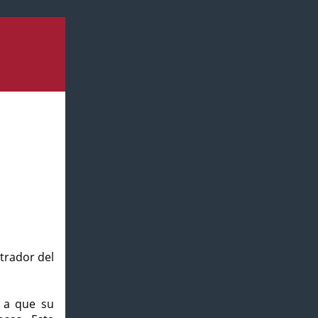
strador del
o a que su