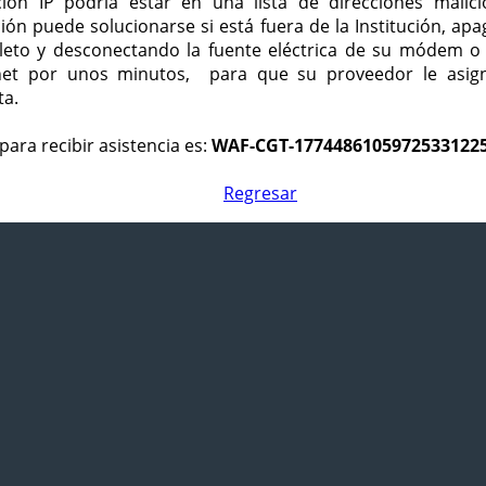
ción IP podría estar en una lista de direcciones malici
ción puede solucionarse si está fuera de la Institución, ap
eto y desconectando la fuente eléctrica de su módem o
net por unos minutos, para que su proveedor le asign
ta.
para recibir asistencia es:
WAF-CGT-1774486105972533122
Regresar