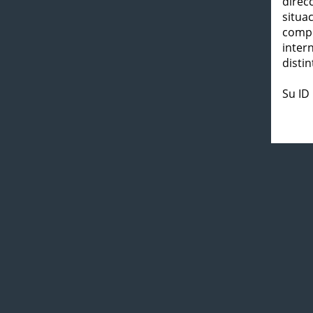
direc
situa
compl
inter
distin
Su ID 