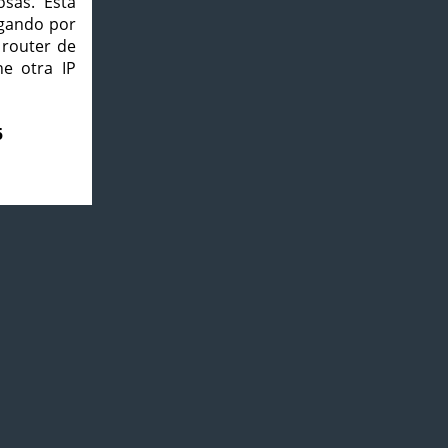
osas. Esta
agando por
 router de
e otra IP
5