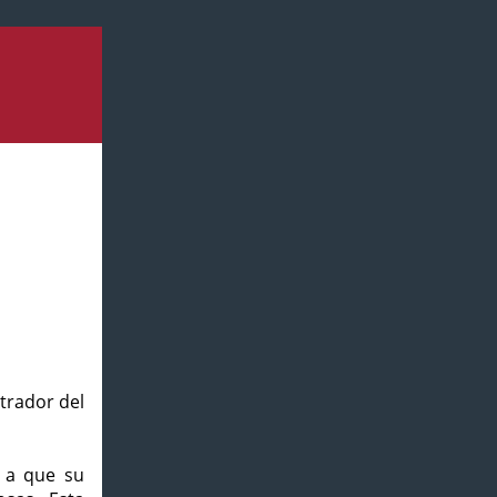
strador del
o a que su