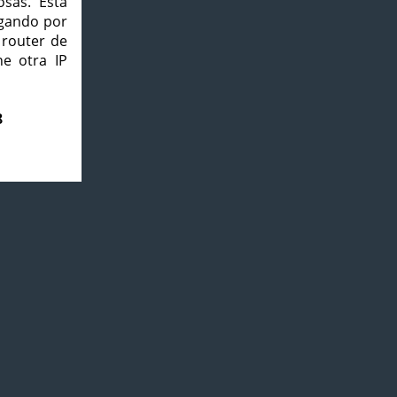
osas. Esta
agando por
 router de
e otra IP
8