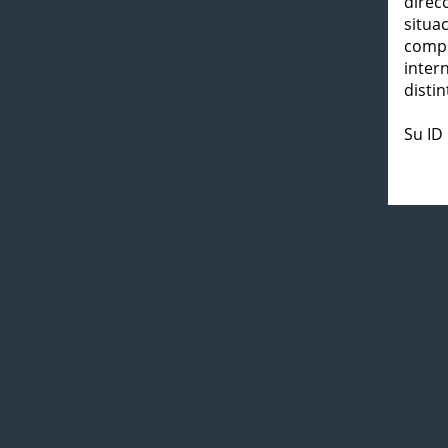
direc
situa
compl
inter
distin
Su ID 