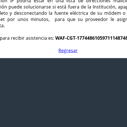
ción IP podría estar en una lista de direcciones malici
ción puede solucionarse si está fuera de la Institución, ap
eto y desconectando la fuente eléctrica de su módem o
net por unos minutos, para que su proveedor le asign
ta.
para recibir asistencia es:
WAF-CGT-1774486105971114874
Regresar