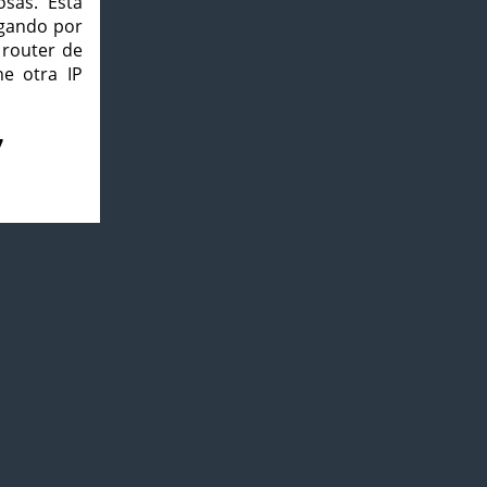
osas. Esta
agando por
 router de
e otra IP
7