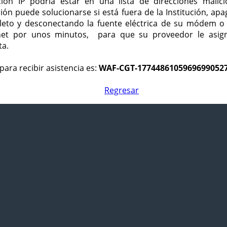
ción IP podría estar en una lista de direcciones malici
ción puede solucionarse si está fuera de la Institución, ap
eto y desconectando la fuente eléctrica de su módem o
net por unos minutos, para que su proveedor le asign
ta.
para recibir asistencia es:
WAF-CGT-1774486105969699052
Regresar