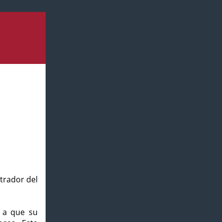
strador del
o a que su