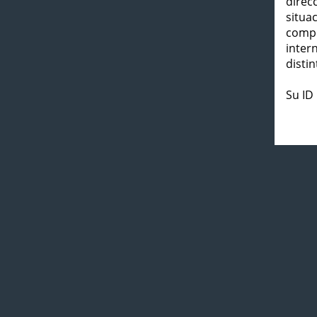
direc
situa
compl
inter
distin
Su ID 