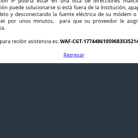
ción IP podría estar en una lista de direcciones malici
ción puede solucionarse si está fuera de la Institución, ap
eto y desconectando la fuente eléctrica de su módem o
net por unos minutos, para que su proveedor le asign
ta.
para recibir asistencia es:
WAF-CGT-1774486105968353521
Regresar