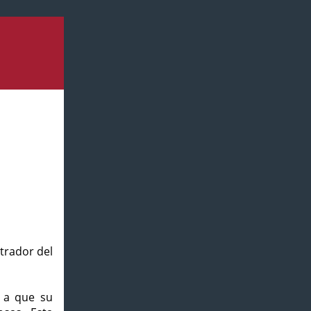
strador del
o a que su