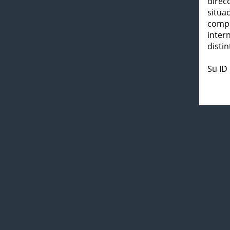
direc
situa
compl
inter
distin
Su ID 