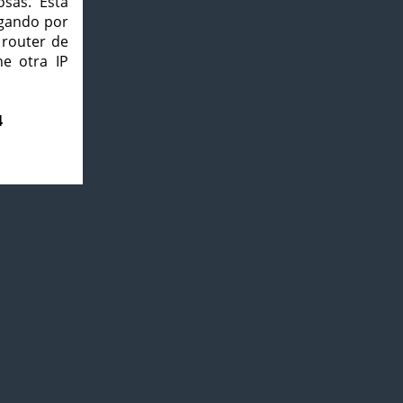
osas. Esta
agando por
 router de
e otra IP
4